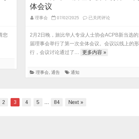
年
体会议
五
月
ACPB
理事会
07/02/2025
已关闭评论
休
第
闲
十
请您
2月2日晚，旅比华人专业人士协会ACPB新当选
游
一
届理事会举行了第一次全体会议。会议以线上的
届
行，会议讨论通过了…
更多内容 »
理
事
会
理事会
,
通告
通知
举
行
第
2
3
4
5
…
84
Next »
一
次
全
体
会