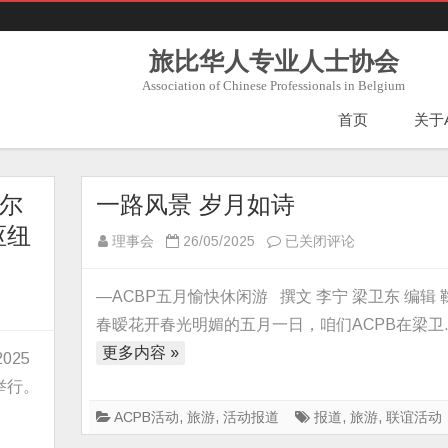
旅比华人专业人士协会
Association of Chinese Professionals in Belgium
首页
关于
尔
一路风景 岁月如诗
枢纽
一
理事会
26/05/2025
已关闭评论
路
风
—ACBP五月愉快休闲游 撰文 李宁 梁卫东 编辑 
景
春暧花开春光明媚的五月一日，咱们ACPB在梁卫
岁
更多内容 »
025
月
举行。
如
诗
ACPB活动
,
旅游
,
活动报道
报道
,
旅游
,
联谊活动