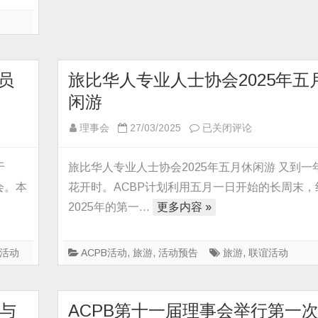
员
旅比华人专业人士协会2025年五
闲游
旅
理事会
27/03/2025
已关闭评论
比
华
于
旅比华人专业人士协会2025年五月休闲游 又到一
人
会。本
花开时。ACBP计划利用五月一日开始的长周末，
专
2025年的第一…
更多内容 »
业
人
士
活动
ACPB活动
,
旅游
,
活动预告
旅游
,
联谊活动
协
会
2025
与
ACPB第十一届理事会举行第一