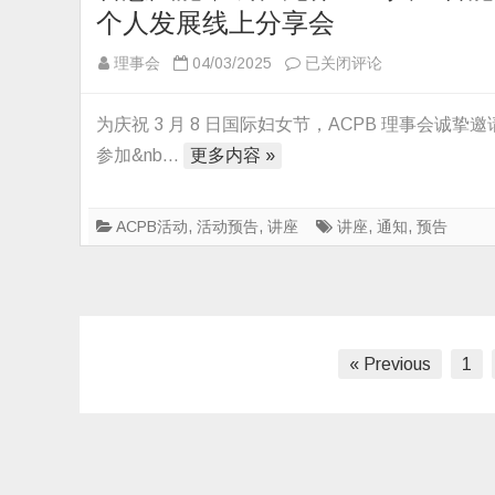
文
畅
个人发展线上分享会
化
谈
产
会
智
理事会
04/03/2025
已关闭评论
业
成
慧
双
功
赋
为庆祝 3 月 8 日国际妇女节，ACPB 理事会诚挚邀
向
召
能，
参加&nb…
更多内容 »
枢
开
成
纽
长
ACPB活动
,
活动预告
,
讲座
讲座
,
通知
,
预告
协
无
同
界
创
——
新
人
中
工
文
« Previous
1
心
智
揭
能
章
牌
与
分
个
页
人