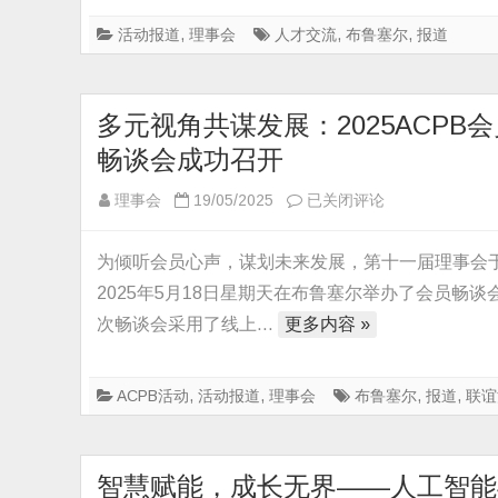
推
介
活动报道
,
理事会
人才交流
,
布鲁塞尔
,
报道
交
流
会
多元视角共谋发展：2025ACPB会
在
畅谈会成功召开
布
鲁
多
理事会
19/05/2025
已关闭评论
塞
元
尔
视
为倾听会员心声，谋划未来发展，第十一届理事会
举
角
2025年5月18日星期天在布鲁塞尔举办了会员畅谈
行
共
次畅谈会采用了线上…
更多内容 »
无
谋
锡-
发
布
展：
ACPB活动
,
活动报道
,
理事会
布鲁塞尔
,
报道
,
联谊
鲁
2025ACPB
塞
会
尔
员
智慧赋能，成长无界——人工智能