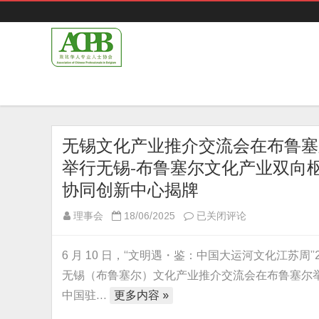
无锡文化产业推介交流会在布鲁塞
举行无锡-布鲁塞尔文化产业双向
协同创新中心揭牌
无
理事会
18/06/2025
已关闭评论
锡
文
6 月 10 日，“文明遇・鉴：中国大运河文化江苏周”2
化
无锡（布鲁塞尔）文化产业推介交流会在布鲁塞尔
产
中国驻…
更多内容 »
业