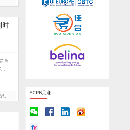
利时
新篇章
C…
ACPB足迹
活动