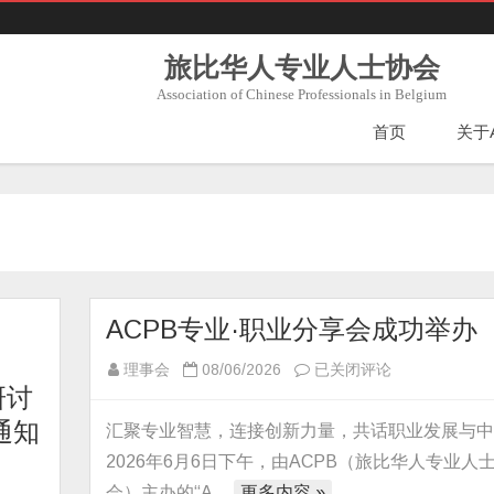
旅比华人专业人士协会
Association of Chinese Professionals in Belgium
首页
关于
ACPB专业·职业分享会成功举办
ACPB
理事会
08/06/2026
已关闭评论
研讨
专
业
轮通知
汇聚专业智慧，连接创新力量，共话职业发展与
·
2026年6月6日下午，由ACPB（旅比华人专业人
职
会）主办的“A…
更多内容 »