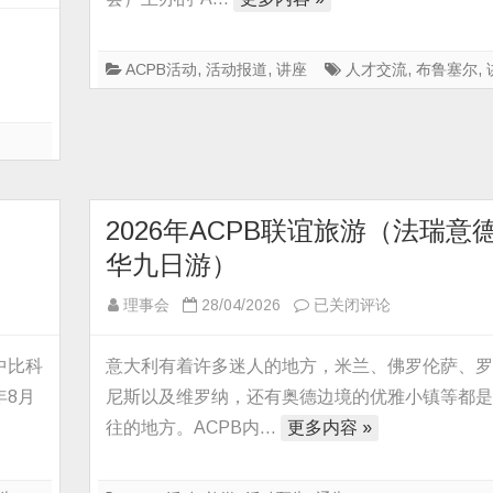
业
分
享
ACPB活动
,
活动报道
,
讲座
人才交流
,
布鲁塞尔
,
会
成
功
举
办
2026年ACPB联谊旅游（法瑞意
华九日游）
2026
理事会
28/04/2026
已关闭评论
年
ACPB
中比科
意大利有着许多迷人的地方，米兰、佛罗伦萨、
联
年8月
尼斯以及维罗纳，还有奥德边境的优雅小镇等都
谊
往的地方。ACPB内…
更多内容 »
旅
游