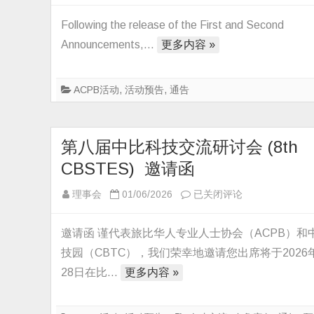
8th
China
Following the release of the First and Second
–
Announcements,…
更多内容 »
Belgium
Science
ACPB活动
,
活动预告
,
通告
and
Technology
Exchange
第八届中比科技交流研讨会 (8th
Symposium
第
CBSTES) 邀请函
八
第
理事会
01/06/2026
已关闭评论
届
八
中
届
比
邀请函 谨代表旅比华人专业人士协会（ACPB）和
中
科
技园（CBTC），我们荣幸地邀请您出席将于2026
比
技
28日在比…
更多内容 »
科
交
技
流