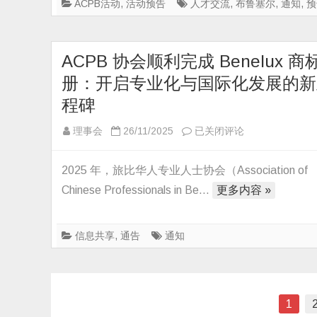
交
ACPB活动
,
活动预告
人才交流
,
布鲁塞尔
,
通知
,
预
研
流
讨
研
会
讨
ACPB 协会顺利完成 Benelux 商
Third
会
Announcement
册：开启专业化与国际化发展的新
(8th
/
程碑
CBSTES)
第
邀
三
ACPB
理事会
26/11/2025
已关闭评论
请
轮
协
函
通
会
2025 年，旅比华人专业人士协会（Association of
知
顺
Chinese Professionals in Be…
更多内容 »
利
完
信息共享
,
通告
通知
成
Benelux
商
标
文
1
注