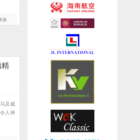
讲座
德精
罗马及威
是令人神