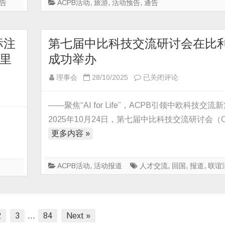
（法
告
ACPB活动
,
旅游
,
活动预告
,
通告
瑞
意
德
标注
第七届中比科技交流研讨会在比
精
里
成功举办
华
九
第
理事会
28/10/2025
已关闭评论
日
七
游）
届
——聚焦“AI for Life”，ACPB引领中欧科技交流
中
2025年10月24日，第七届中比科技交流研讨会（
比
更多内容 »
科
技
交
ACPB活动
,
活动报道
人才交流
,
回国
,
报道
,
联谊
流
研
讨
会
2
3
…
84
Next »