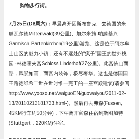
购物步行街。
7月25日(D8周六)：
早晨离开因斯布鲁克，去德国的米
滕瓦尔德Mittenwald(39公里)、加尔米施-帕滕基兴
Garmisch-Partenkirchen(19公里)游览。这是位于阿尔卑
士山区的魅力小镇；还有不远处的“疯子”国王的世外桃
园 -林德霍夫宫Schloss Linderhof(27公里)。此宫依山而
踞，风景如画；而宫内装饰，极尽奢华。这也是德国国
王路德维希二世在世时惟一完工的一座宫殿建筑(请参阅
http://www.yooso.net/waiguoEN/guowaiyou/2011-02-
13/20110213181733.html-)。然后再去弗森(Fussen,
45KM行车约50分钟)，下午离开富森住宿到斯图加特
(Stuttgart，220KM)住宿。