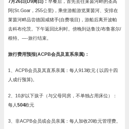
7
月
26
日
(D9
周日
)
：
早餐后，首先去往莱茵河畔的圣高
阿(St.Goar，255公里)，乘坐游船游览莱茵河、安排在
莱茵河畔品尝德国咸猪手(自费项目)，游船后离开波帕
去科布伦茨。下午返回比利时。傍晚到达鲁汶/布鲁塞尔/
根特。—-旅行结束。
旅行费用预报
(ACPB
会员及直系亲属
)
：
1、ACPB会员及其直系亲属：每人913欧元 ( 以四十四
人成行预算)。
2、10岁以下孩子（与父母同房，不单独占用床位）：
每人
504
欧元
3、非ACPB会员或会员亲属：每人加收20欧元管理费。