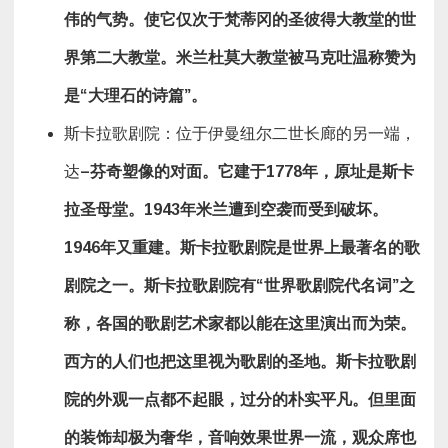
伟的气势。使它仅
次于梵蒂冈的圣彼得大教堂
的世
界第二大教堂
。
米兰杜莫大教堂
被马克吐温称赞为
是“大理石的诗篇”。
斯卡拉歌剧院：位于伊曼纽尔二世长廊的另一端，
达
–
芬奇塑像的对面。它建于
1778
年，原址是斯卡
拉圣母堂。
1943
年
米兰
遭到空袭而受到破坏。
1946
年又重建。斯卡拉歌剧院是世界上最著名的歌
剧院之一。斯卡拉歌剧院有“世界歌剧院代名词”之
称，各国的歌剧艺术家都以能在这里演出而为荣。
西方的人们也把这里视为歌剧的圣地。
斯卡拉歌剧
院的
外观一点都不起眼，过分的朴实
平凡
。但里面
的装饰却极为奢华
，音响效果世界一流，观众席也