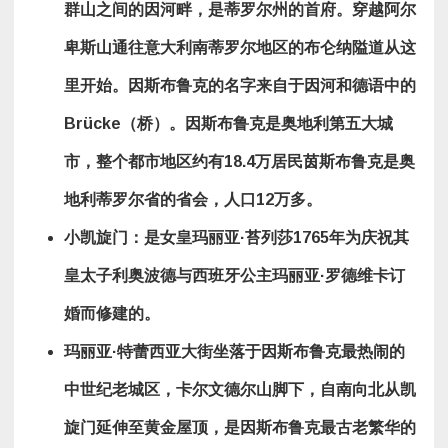
群山之间的
因河
畔，是
蒂罗尔州
的首府。穿越
阿尔
卑斯山
通往
意大利南蒂罗尔
地区的
布仑纳隘道
从这
里开始。因斯布鲁克的名字来自于因河和德语中的
Brücke
（桥）。因斯布鲁克是奥地利第五大城
市，整个都市地区约有
18.4
万居民
茵斯布鲁克是奥
地利蒂罗尔省的省会，人口
12
万多。
小凯旋门：是女皇玛丽亚
·
苔列莎
1765
年为庆祝其
皇太子利奥波德与西班牙公主玛丽亚
·
罗德维卡订
婚而修建的。
玛丽亚·特蕾西亚大街坐落于因斯布鲁克最热闹的
中世纪老城区，卡尔文德尔山脚下，自南向北从凯
旋门延伸至黄金屋顶，是因斯布鲁克最古老繁华的