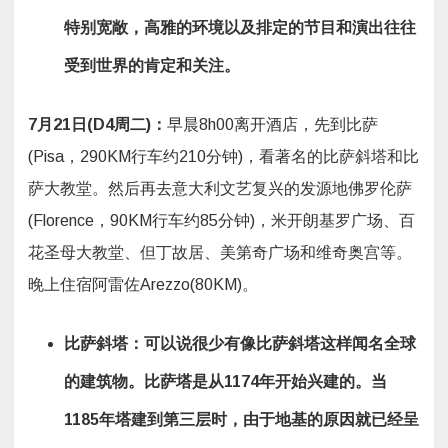
特别宽敞，
高雅的环境以及
排定的节目和演出往往
受到世界的肯定和关注。
7
月
21
日
(D4
周二
)
：
早晨8h00离开酒店，先到比萨
(Pisa，290KM行车约210分钟)，看著名的比萨斜塔和比
萨大教堂。然后再去意大利文艺复兴的发源地佛罗伦萨
(Florence，90KM行车约85分钟)，米开朗基罗广场、百
花圣母大教堂、但丁故居、美第奇广场和维奇奥宫等。
晚上住宿阿雷佐Arezzo(80KM)。
比萨斜塔：可以说很少有像比萨斜塔这样闻名全球
的建筑物。比萨塔是从
1174
年开始兴建的。当
1185
年塔建到第三层时，由于地基的原因就已经呈