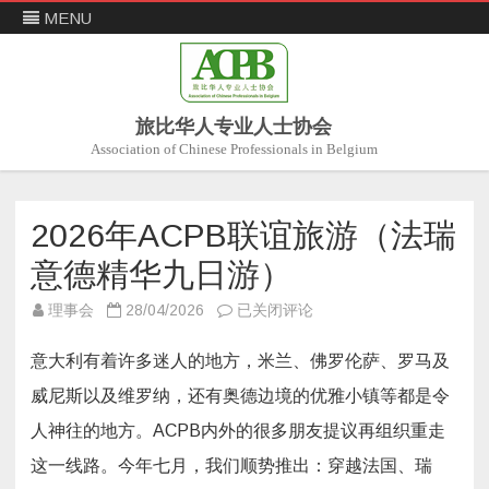
MENU
旅比华人专业人士协会
Association of Chinese Professionals in Belgium
Skip
to
content
2026年ACPB联谊旅游（法瑞
意德精华九日游）
2026
理事会
28/04/2026
已关闭评论
年
ACPB
联
意大利有着许多迷人的地方，米兰、佛罗伦萨、罗马及
谊
旅
威尼斯以及维罗纳，还有奥德边境的优雅小镇等都是令
游
（法
人神往的地方。ACPB内外的很多朋友提议再组织重走
瑞
意
德
这一线路。今年七月，我们顺势推出：穿越法国、瑞
精