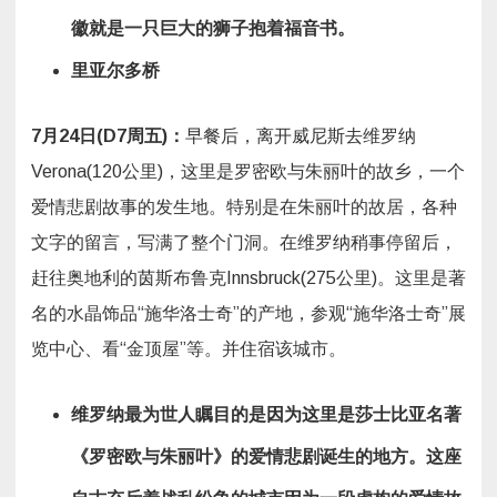
徽就是一只巨大的狮子抱着福音书。
里亚尔多桥
7
月
24
日
(D7
周五
)
：
早餐后，离开威尼斯去维罗纳
Verona(120公里)，这里是罗密欧与朱丽叶的故乡，一个
爱情悲剧故事的发生地。特别是在朱丽叶的故居，各种
文字的留言，写满了整个门洞。在维罗纳稍事停留后，
赶往奥地利的茵斯布鲁克Innsbruck(275公里)。这里是著
名的水晶饰品“施华洛士奇”的产地，参观“施华洛士奇”展
览中心、看“金顶屋”等。并住宿该城市。
维罗纳最为世人瞩目的是因为这里是莎士比亚名著
《罗密欧与朱丽叶》的爱情悲剧诞生的地方。这座