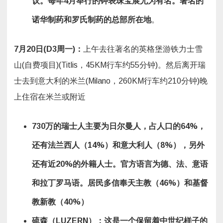
议。每年
4
月举行的钟表珠宝展尤为有名。著名的
诺华制药和罗氏制药的总部所在地
。
7
月
20
日
(D3
周一
)
：
上午去往著名的英格堡游铁力士雪
山(自费项目)(Titlis，45KM行车约55分钟)。然后离开瑞
士去到意大利的米兰(Milano，260KM行车约210分钟)晚
上住宿在米兰或附近
730
万的瑞士人主要为日尔曼人，占人口的
64%
，
还有法兰西人（
14%
）和意大利人（
8%
），另外
还有近
20%
的外籍人士。官方语言为德、法、意语
和拉丁罗马语。居民多信奉天主教（
46%
）和基督
教新教（
40%
）
硫森（
LUZERN
）：这是一个保留着中世纪样子的