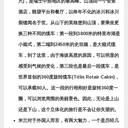
尺
)
，是瑞士中部地区的最高峰。山顶由一个全景
酒店，眺望平台和餐厅，以终年不化的冰川和冰川
裂缝闻名于世。从山下的英格堡到山顶，要乘坐更
换三种不同的缆车：第一段到
1800
米的特里布湖是
小箱式，第二端到
2450
米的史坦德，是大箱式缆
车，到了这里，由于海拔高度的原因，可以明显的
感受到气候的变化，第三段也是最后一段缆车，是
世界首创的
360
度旋转缆车
(Titlis Rotair Cabin)
，
可以承载
80
人。这一段的行程刚好是旋转
360
度一
圈，可以浏览周围的美丽景色。因此，无论是上山
还是下山，这个立体化的旅行是不会让你失望的。
米兰对于外国人而言，有两大魅力，一个是历经几