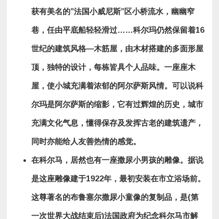
获有美名的”
法国小威尼斯”
区小桥流水，幽幽窄
巷，任由平底船轻轻滑过……
科尔玛仍然保留着16
世纪的建筑风格—
木筋屋，由木材搭建的多面形屋
顶，独特的设计，每栋皆具个人品味。一座座木
屋，使小城充满着浓郁的阿尔萨斯风情。可以说科
尔玛是阿尔萨斯的缩影，它有过辉煌的历史，城市
充满文化气息，懂得保存及发挥古老的建筑遗产，
同时亦能给人友善热情的感觉。
在科尔马，居然也有一座撒尿小男孩的雕像。据说
是这座雕像建于1922年
，最初安装在市立浴场
前。
这尊著名的布鲁塞尔撒尿小童
像的复制品，是(
第
一次世界大战结束后)法国
政府为纪念科尔马市解