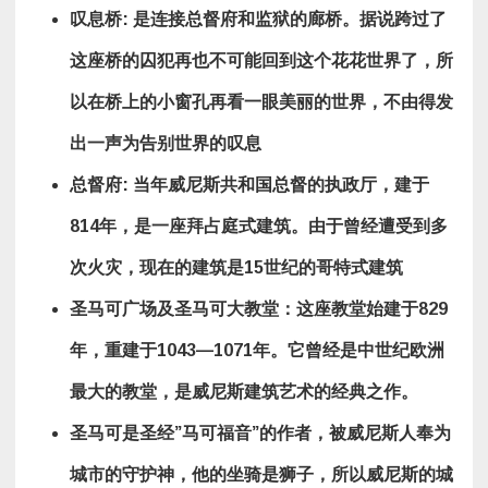
叹息桥
:
是连接总督府和监狱的廊桥。据说跨过了
这座桥的囚犯再也不可能回到这个花花世界了，所
以在桥上的小窗孔再看一眼美丽的世界，不由得发
出一声为告别世界的叹息
总督府
:
当年威尼斯共和国总督的执政厅，建于
814
年，是一座拜占庭式建筑。由于曾经遭受到多
次火灾，现在的建筑是
15
世纪的哥特式建筑
圣马可广场及圣马可大教堂：这座教堂始建于
829
年，重建于
1043
—
1071
年。它曾经是中世纪欧洲
最大的教堂，是威尼斯建筑艺术的经典之作。
圣马可是圣经
”
马可福音
”
的作者，被威尼斯人奉为
城市的守护神，他的坐骑是狮子，所以威尼斯的城