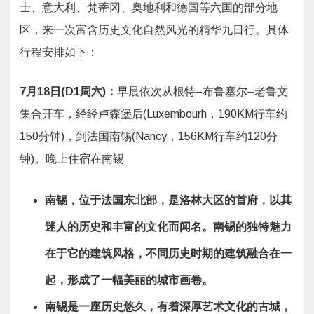
华
士、意大利、梵蒂冈、奥地利和德国等六国的部分地
九
日
区，来一次富含历史文化自然风光的精华九日行。具体
游）
行程安排如下：
7
月
18
日
(D1
周六
)
：
早晨依次从根特–布鲁塞尔–老鲁文
集合开车，经经卢森堡后(Luxembourh，190KM行车约
150分钟)，到法国南锡(Nancy，156KM行车约120分
钟)。晚上住宿在南锡
南锡，位于法国东北部，是洛林大区的首府，以其
迷人的历史和丰富的文化而闻名。南锡的独特魅力
在于它的建筑风格，不同历史时期的建筑融合在一
起，形成了一幅美丽的城市画卷。
南锡是一座历史悠久，有着深厚艺术文化的古城，