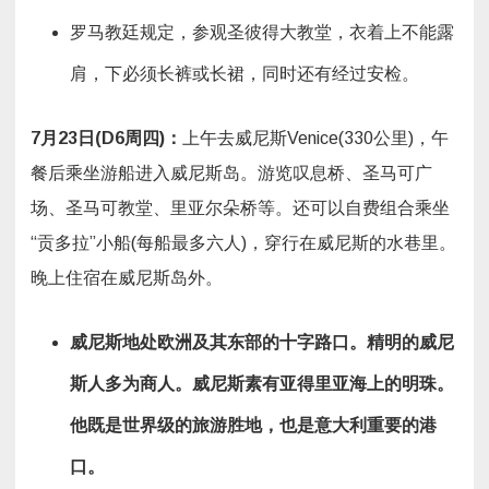
罗马教廷规定，参观圣彼得大教堂，衣着上不能露
肩，下必须长裤或长裙，同时还有经过安检。
7
月
23
日
(D6
周四
)
：
上午去威尼斯Venice(330公里)，午
餐后乘坐游船进入威尼斯岛。游览叹息桥、圣马可广
场、圣马可教堂、里亚尔朵桥等。还可以自费组合乘坐
“贡多拉”小船(每船最多六人)，穿行在威尼斯的水巷里。
晚上住宿在威尼斯岛外。
威尼斯
地处欧洲及其东部的十字路口。精明的威尼
斯人多为商人。威尼斯素有亚得里亚海上的明珠。
他既是世界级的旅游胜地，也是意大利重要的港
口。