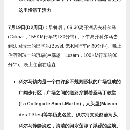
这里增添了活力
7
月
19
日
(D2
周日
)
：
早餐后，08.30离开酒店去科尔马
(Colmar，155KM行车约130分钟)，下午离开科尔马去
到法国瑞士的巴塞尔(Basel, 65KM行车约60分钟)。晚上
住宿到瑞士的琉森(卢塞恩，Luzern，100KM行车约80
分钟)。晚上住宿在琉森
科尔马镇内是一个由许多不规则形状的广场组成的
广阔步行区，广场之间的道路穿插着圣马丁教堂
(La Collegiate Saint-Martin)
，人头屋(Maison
des Têtes)
等等历史名胜。伊尔河支流酪赫河从
科尔马静静淌过，清清的河水荡涤了浮躁的尘埃。