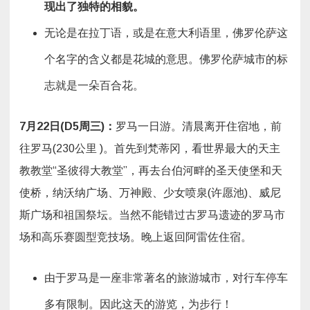
现出了独特的相貌。
无论是在拉丁语，或是在意大利语里，佛罗伦萨这
个名字的含义都是花城的意思。佛罗伦萨城市的标
志就是一朵百合花。
7
月
22
日
(D5
周三
)
：
罗马一日游。清晨离开住宿地，前
往罗马(230公里 )。首先到梵蒂冈，看世界最大的天主
教教堂“圣彼得大教堂”，再去台伯河畔的圣天使堡和天
使桥，纳沃纳广场、万神殿、少女喷泉(许愿池)、威尼
斯广场和祖国祭坛。当然不能错过古罗马遗迹的罗马市
场和高乐赛圆型竞技场。晚上返回阿雷佐住宿。
由于罗马是一座非常著名的旅游城市，对行车停车
多有限制。因此这天的游览，为步行！