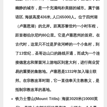
幽静的城市，是一个充满纯朴美丽的城市。属于德
语区
.
海拔高度
436
米
,
人口
65000
人。位于四州湖
（卢塞恩湖）的北岸。距离苏黎世约一小时车程，
距首都伯尔尼约
80
公里。它是卢塞恩州的首府。在
古代时，这里只不过是罗依河畔的一个小鱼村，到
了
13
世纪，圣哥达山口的路线开通，而成为一个连
接德意志和莱茵河上游地区到意大利，进行商业贸
易的重要的集散地。卢塞恩是
1332
年加入瑞士联
邦。在宗教改革时期，它一直信奉天主教教义，是
抵制宗教改革的基地。
铁力士雪山
(Mount Titlis):
海拔
3020
米
(10000
英