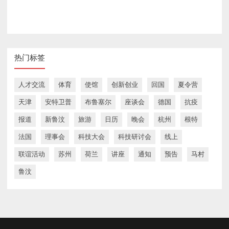
热门标签
人才交流
体育
使馆
创新创业
回国
夏令营
天津
安特卫普
布鲁塞尔
座谈会
德国
抗疫
报道
新鲁汶
旅游
日历
晚会
杭州
根特
法国
理事会
科技大会
科技研讨会
线上
联谊活动
苏州
荷兰
讲座
通知
预告
马村
鲁汶