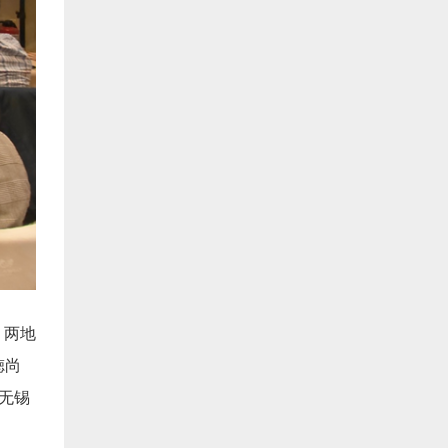
，两地
徳尚
无锡