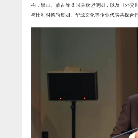
布
构，黑山、蒙古等 8 国驻欧盟使团，以及《外交
鲁
塞
与比利时德尚集团、华源文化等企业代表共探合
尔
举
行
无
锡-
布
鲁
塞
尔
文
化
产
业
双
向
枢
纽
协
同
创
新
中
心
揭
牌