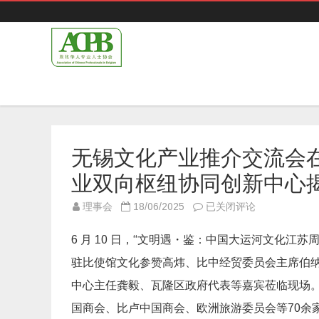
无锡文化产业推介交流会
业双向枢纽协同创新中心
无
理事会
18/06/2025
已关闭评论
锡
文
化
6 月 10 日，“文明遇・鉴：中国大运河文化江
产
业
驻比使馆文化参赞高炜、比中经贸委员会主席伯
推
介
中心主任龚毅、瓦隆区政府代表等嘉宾莅临现场
交
流
会
国商会、比卢中国商会、欧洲旅游委员会等70余
在