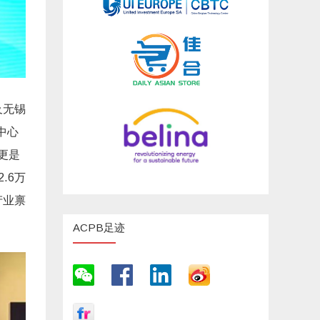
及无锡
中心
更是
.6万
产业禀
ACPB足迹