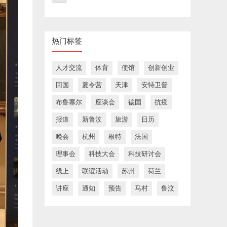
热门标签
人才交流
体育
使馆
创新创业
回国
夏令营
天津
安特卫普
布鲁塞尔
座谈会
德国
抗疫
报道
新鲁汶
旅游
日历
晚会
杭州
根特
法国
理事会
科技大会
科技研讨会
线上
联谊活动
苏州
荷兰
讲座
通知
预告
马村
鲁汶