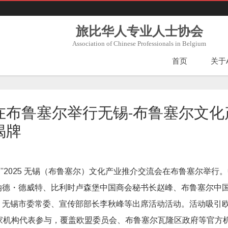
旅比华人专业人士协会
Association of Chinese Professionals in Belgium
首页
关于
在布鲁塞尔举行无锡-布鲁塞尔文化
揭牌
苏周”2025 无锡（布鲁塞尔）文化产业推介交流会在布鲁塞尔举行
纳德・德威特、比利时卢森堡中国商会秘书长赵峰、布鲁塞尔中
。无锡市委常委、宣传部部长李秋峰等出席活动活动。活动吸引
家机构代表参与，覆盖欧盟委员会、布鲁塞尔瓦隆区政府等官方