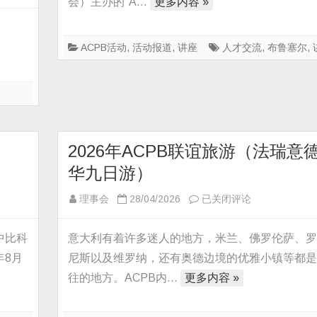
会）主办的“A…
更多内容 »
业
分
享
ACPB活动
,
活动报道
,
讲座
人才交流
,
布鲁塞尔
,
会
成
功
举
办
2026年ACPB联谊旅游（法瑞意
华九日游）
2026
理事会
28/04/2026
已关闭评论
年
ACPB
中比科
意大利有着许多迷人的地方，米兰、佛罗伦萨、
联
年8月
尼斯以及维罗纳，还有奥德边境的优雅小镇等都
谊
往的地方。ACPB内…
更多内容 »
旅
游