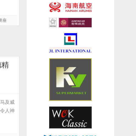
讲座
德精
罗马及威
是令人神