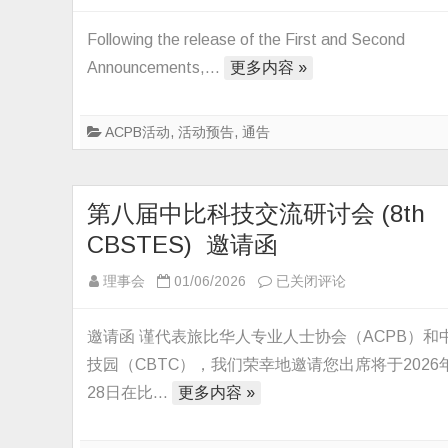
8th
China
Following the release of the First and Second
–
Announcements,…
更多内容 »
Belgium
Science
ACPB活动
,
活动预告
,
通告
and
Technology
Exchange
第八届中比科技交流研讨会 (8th
Symposium
第
CBSTES) 邀请函
八
第
理事会
01/06/2026
已关闭评论
届
八
中
届
比
邀请函 谨代表旅比华人专业人士协会（ACPB）和
中
科
技园（CBTC），我们荣幸地邀请您出席将于2026
比
技
28日在比…
更多内容 »
科
交
技
流