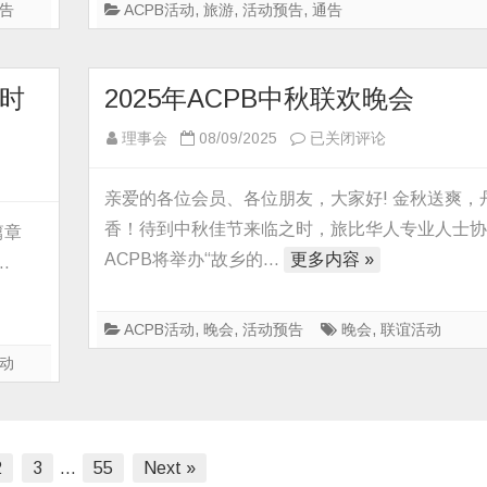
（法
告
ACPB活动
,
旅游
,
活动预告
,
通告
瑞
意
德
时
2025年ACPB中秋联欢晚会
精
2025
理事会
08/09/2025
已关闭评论
华
年
九
ACPB
亲爱的各位会员、各位朋友，大家好! 金秋送爽，
日
中
游）
香！待到中秋佳节来临之时，旅比华人专业人士
篇章
秋
ACPB将举办“故乡的…
更多内容 »
…
联
欢
晚
ACPB活动
,
晚会
,
活动预告
晚会
,
联谊活动
会
动
2
3
…
55
Next »