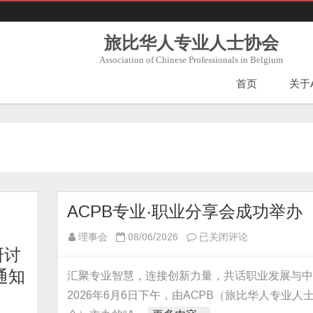
旅比华人专业人士协会
Association of Chinese Professionals in Belgium
首页
关于
ACPB专业·职业分享会成功举办
ACPB
理事会
08/06/2026
已关闭评论
研讨
专
业
轮通知
汇聚专业智慧，连接创新力量，共话职业发展与
·
2026年6月6日下午，由ACPB（旅比华人专业人
职