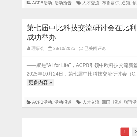
交
ACPB活动
,
活动预告
人才交流
,
布鲁塞尔
,
通知
,
预
研
流
讨
研
会
讨
第七届中比科技交流研讨会在比利
Third
会
Announcement
成功举办
(8th
/
CBSTES)
第
理事会
28/10/2025
已关闭评论
第
邀
七
三
请
届
轮
——聚焦“AI for Life”，ACPB引领中欧科技交流新
函
中
通
2025年10月24日，第七届中比科技交流研讨会（C
比
知
更多内容 »
科
技
交
ACPB活动
,
活动报道
人才交流
,
回国
,
报道
,
联谊活
流
研
讨
文
1
会