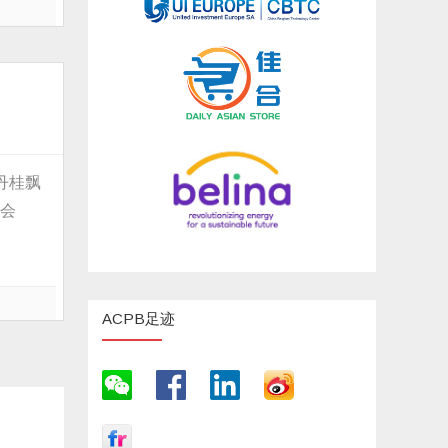
丹桂飘
协会
ACPB足迹