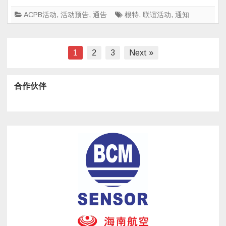
祝
巡
活
ACPB活动
,
活动预告
,
通告
根特
,
联谊活动
,
通知
游
动
文
1
2
3
Next »
章
分
合作伙伴
页