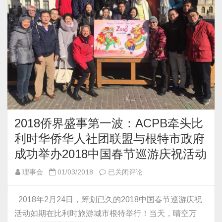
学
优
秀
青
年
学
者
招
聘
宣
2018侨界盛事第一波：ACPB牵头比
讲
利时华侨华人社团联盟与根特市政府
会
成功举办2018中国春节巡游庆祝活动
2018
理事会
01/03/2018
已关闭评论
侨
界
2018年2月24日，筹划已久的2018中国春节巡游庆祝
盛
活动如期在比利时旅游城市根特举行！当天，晴空万
事