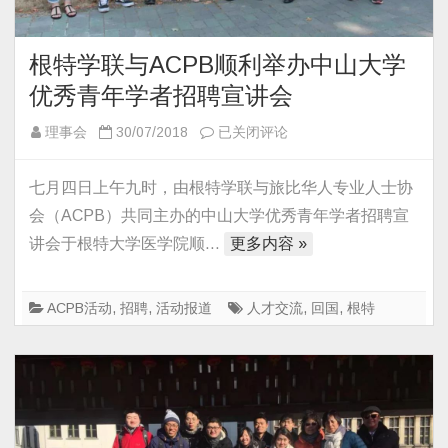
根特学联与ACPB顺利举办中山大学
优秀青年学者招聘宣讲会
根
理事会
30/07/2018
已关闭评论
特
学
七月四日上午九时，由根特学联与旅比华人专业人士协
联
会（ACPB）共同主办的中山大学优秀青年学者招聘宣
与
讲会于根特大学医学院顺…
更多内容 »
ACPB
顺
利
ACPB活动
,
招聘
,
活动报道
人才交流
,
回国
,
根特
举
办
中
山
大