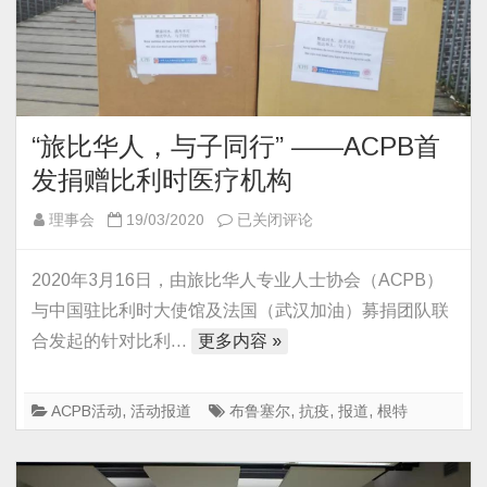
“旅比华人，与子同行” ——ACPB首
发捐赠比利时医疗机构
“旅
理事会
19/03/2020
已关闭评论
比
华
2020年3月16日，由旅比华人专业人士协会（ACPB）
人，
与中国驻比利时大使馆及法国（武汉加油）募捐团队联
与
合发起的针对比利…
更多内容 »
子
同
行”
ACPB活动
,
活动报道
布鲁塞尔
,
抗疫
,
报道
,
根特
——
ACPB