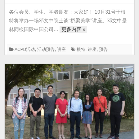
迎
家
报
工
各位会员、学生、学者朋友：大家好！ 10月31号于根
名
程
特将举办一场邓文中院士谈“桥梁美学”讲座。邓文中是
参
院
林同棪国际中国公司…
更多内容 »
加
邓
邓
文
文
ACPB活动
,
活动预告
,
讲座
根特
,
讲座
,
预告
中
中
院
院
士
士
谈
“桥
“桥
梁
梁
美
美
学”
学”
讲
座