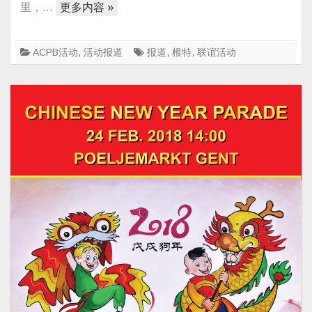
里，…
更多内容 »
第
一
波：
ACPB活动
,
活动报道
报道
,
根特
,
联谊活动
ACPB
牵
头
比
利
时
华
侨
华
人
社
团
联
盟
与