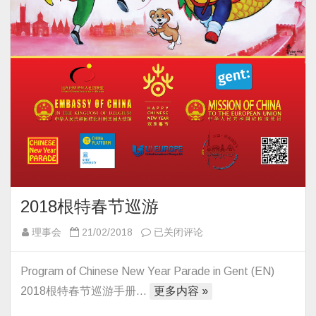
根
特
市
政
府
成
功
举
办
2018
中
2018根特春节巡游
国
春
2018
理事会
21/02/2018
已关闭评论
节
根
巡
特
Program of Chinese New Year Parade in Gent (EN)
游
春
2018根特春节巡游手册…
更多内容 »
庆
节