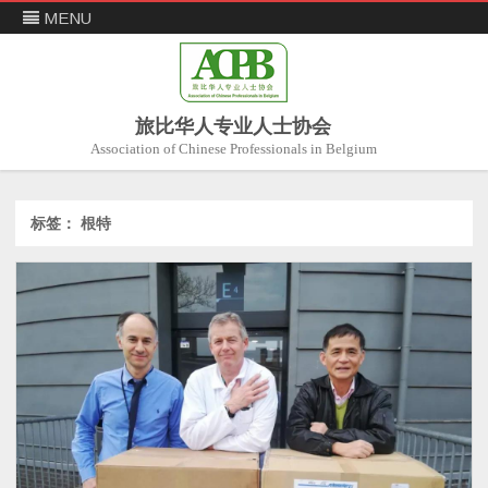
MENU
旅比华人专业人士协会
Association of Chinese Professionals in Belgium
Skip
to
content
标签：
根特