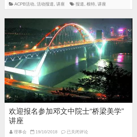
大
ACPB活动
,
活动报道
,
讲座
报道
,
根特
,
讲座
学
中
国
学
生
学
者
联
合
会
联
合
举
欢迎报名参加邓文中院士“桥梁美学”
办：
美
讲座
国
欢
理事会
19/10/2018
已关闭评论
国