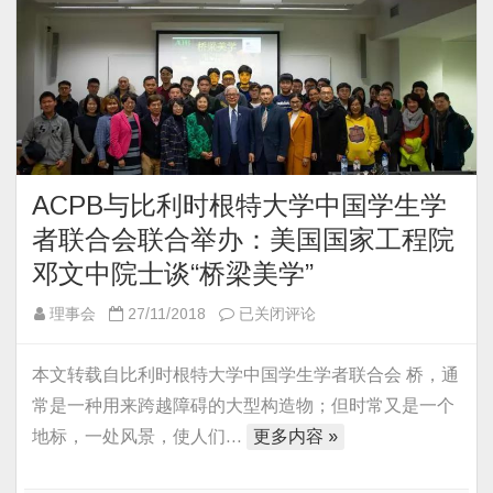
首
发
捐
赠
比
利
时
医
ACPB与比利时根特大学中国学生学
疗
者联合会联合举办：美国国家工程院
机
邓文中院士谈“桥梁美学”
构
ACPB
理事会
27/11/2018
已关闭评论
与
比
本文转载自比利时根特大学中国学生学者联合会 桥，通
利
常是一种用来跨越障碍的大型构造物；但时常又是一个
时
地标，一处风景，使人们…
更多内容 »
根
特