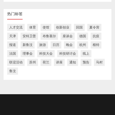
热门标签
人才交流
体育
使馆
创新创业
回国
夏令营
天津
安特卫普
布鲁塞尔
座谈会
德国
抗疫
报道
新鲁汶
旅游
日历
晚会
杭州
根特
法国
理事会
科技大会
科技研讨会
线上
联谊活动
苏州
荷兰
讲座
通知
预告
马村
鲁汶