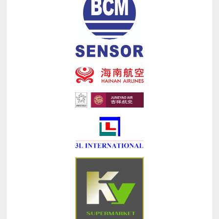
日
游
**