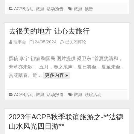
欧
精
ACPB活动
,
旅游
,
活动预告
旅游
,
预告
华
九
去很美的地方 让心去旅行
日
游
去
理事会
24/05/2024
已关闭评论
很
美
撰稿 李宁 初编 鞠国民 图片提供 梁卫东 “首夏犹清和，
的
芳草亦未歇”。五月，春之尾声，夏日将至，夏至未至，
地
赏花踏春。近…
更多内容 »
方
让
心
ACPB活动
,
旅游
,
活动报道
旅游
,
联谊活动
去
旅
2023年ACPB秋季联谊旅游之-**法德
行
山水风光四日游**