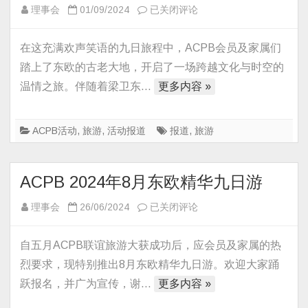
年
笑
理事会
01/09/2024
已关闭评论
五
声
月
相
在这充满欢声笑语的九日旅程中，ACPB会员及家属们
休
伴
踏上了东欧的古老大地，开启了一场跨越文化与时空的
闲
东
温情之旅。伴随着梁卫东…
更多内容 »
游
欧
行，
亲
ACPB活动
,
旅游
,
活动报道
报道
,
旅游
情
欢
ACPB 2024年8月东欧精华九日游
聚
共
ACPB
理事会
26/06/2024
已关闭评论
此
2024
程
年
自五月ACPB联谊旅游大获成功后，应会员及家属的热
8
烈要求，现特别推出8月东欧精华九日游。欢迎大家踊
月
跃报名，并广为宣传，谢…
更多内容 »
东