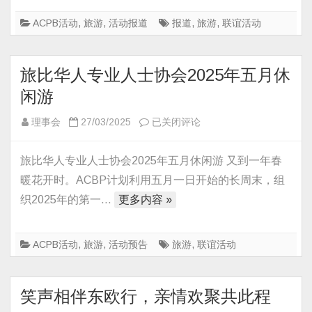
如
诗
ACPB活动
,
旅游
,
活动报道
报道
,
旅游
,
联谊活动
旅比华人专业人士协会2025年五月休
闲游
旅
理事会
27/03/2025
已关闭评论
比
华
旅比华人专业人士协会2025年五月休闲游 又到一年春
人
暖花开时。ACBP计划利用五月一日开始的长周末，组
专
织2025年的第一…
更多内容 »
业
人
士
ACPB活动
,
旅游
,
活动预告
旅游
,
联谊活动
协
会
笑声相伴东欧行，亲情欢聚共此程
2025