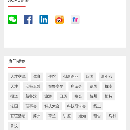
ACPB足迹
热门标签
人才交流
体育
使馆
创新创业
回国
夏令营
天津
安特卫普
布鲁塞尔
座谈会
德国
抗疫
报道
新鲁汶
旅游
日历
晚会
杭州
根特
法国
理事会
科技大会
科技研讨会
线上
联谊活动
苏州
荷兰
讲座
通知
预告
马村
鲁汶