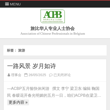
MENU
旅比华人专业人士协会
Association of Chinese Professionals in Belgium
Skip
to
content
标签：
旅游
一路风景 岁月如诗
一
理事会
26/05/2025
已关闭评论
路
风
—ACBP五月愉快休闲游 撰文 李宁 梁卫东 编辑 鞠国
景
民 春暧花开春光明媚的五月一日，咱们ACPB在梁卫…
岁
更多内容 »
月