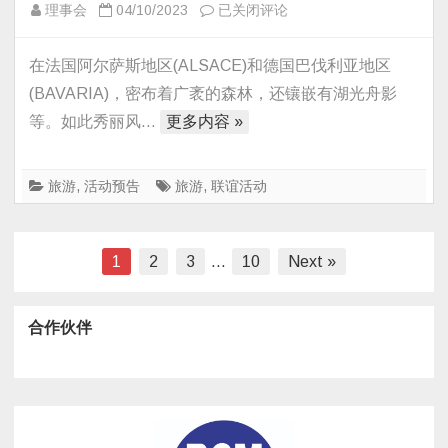
2023
理事会
04/10/2023
已关闭评论
年
ACPB
在法国阿尔萨斯地区(ALSACE)和德国巴伐利亚地区
秋
(BAVARIA)，密布着广袤的森林，还镶嵌有湖光舟影
季
等。如此秀丽风…
更多内容 »
联
谊
旅
旅游
,
活动预告
旅游
,
联谊活动
游
之-
**
文
1
2
3
…
10
Next »
法
章
德
分
合作伙伴
山
页
水
风
光
四