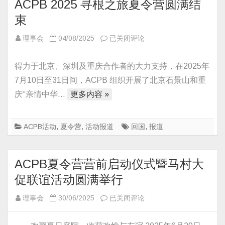
ACPB 2025 寻根之旅夏令营圆满结
中
秋
束
联
ACPB
理事会
04/08/2025
已关闭评论
欢
2025
晚
寻
得力于北京、深圳及重庆合作者的大力支持，在2025年
会
根
7月10日至31日间，ACPB 组织开展了北京石景山和重
之
庆“亲情中华…
更多内容 »
旅
夏
令
ACPB活动
,
夏令营
,
活动报道
回国
,
报道
营
圆
ACPB夏令营营前启动仪式暨马村大
满
结
促联谊活动圆满举行
束
ACPB
理事会
30/06/2025
已关闭评论
夏
令