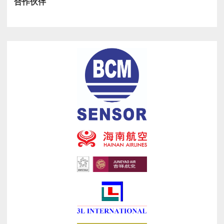
分
合作伙伴
鲁
页
塞
尔
举
行
无
锡-
布
鲁
塞
尔
文
化
产
业
双
向
枢