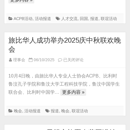
科
技
交
ACPB活动
,
活动报道
人才交流
,
回国
,
报道
,
联谊活动
流
研
旅比华人成功举办2025庆中秋联欢晚
讨
会
会
在
旅
理事会
06/10/2025
已关闭评论
比
比
利
华
10月4日晚，由旅比华人专业人士协会ACPB、比利时
时
人
成
鲁汶孔子学院和鲁汶大学工程科技学院，鲁汶中国学生
成
功
联合会、比利时中国学…
更多内容 »
功
举
举
办
办
晚会
,
活动报道
报道
,
晚会
,
联谊活动
2025
庆