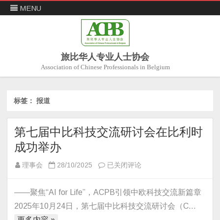
MENU
旅比华人专业人士协会
Association of Chinese Professionals in Belgium
Skip
to
content
标签：
报道
第七届中比科技交流研讨会在比利时
成功举办
第
理事会
28/10/2025
已关闭评论
七
届
——聚焦“AI for Life”，ACPB引领中欧科技交流新篇章
中
2025年10月24日，第七届中比科技交流研讨会（C…
比
更多内容 »