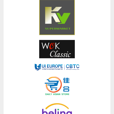
纽
协
同
创
新
中
心
揭
牌