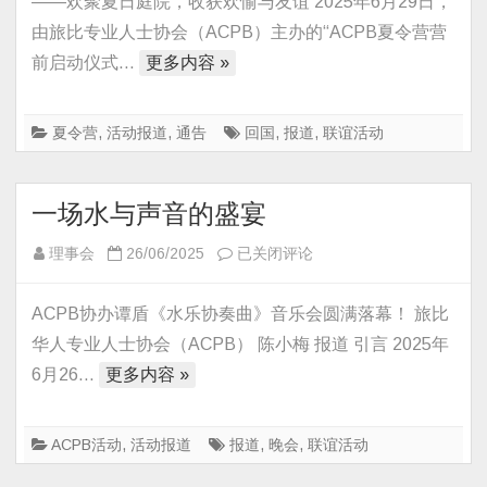
——欢聚夏日庭院，收获欢愉与友谊 2025年6月29日，
营
由旅比专业人士协会（ACPB）主办的“ACPB夏令营营
营
前启动仪式…
更多内容 »
前
启
动
夏令营
,
活动报道
,
通告
回国
,
报道
,
联谊活动
仪
式
一场水与声音的盛宴
暨
马
一
理事会
26/06/2025
已关闭评论
村
场
大
水
ACPB协办谭盾《水乐协奏曲》音乐会圆满落幕！ 旅比
促
与
华人专业人士协会（ACPB） 陈小梅 报道 引言 2025年
联
声
6月26…
更多内容 »
谊
音
活
的
动
盛
ACPB活动
,
活动报道
报道
,
晚会
,
联谊活动
圆
宴
满