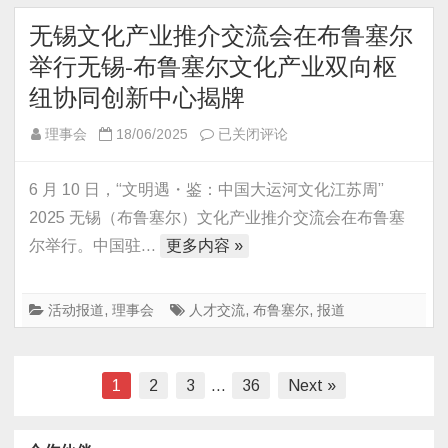
举
无锡文化产业推介交流会在布鲁塞尔
行
举行无锡-布鲁塞尔文化产业双向枢
纽协同创新中心揭牌
无
理事会
18/06/2025
已关闭评论
锡
文
6 月 10 日，“文明遇・鉴：中国大运河文化江苏周”
化
2025 无锡（布鲁塞尔）文化产业推介交流会在布鲁塞
产
尔举行。中国驻…
更多内容 »
业
推
介
活动报道
,
理事会
人才交流
,
布鲁塞尔
,
报道
交
流
会
文
1
2
3
…
36
Next »
在
章
布