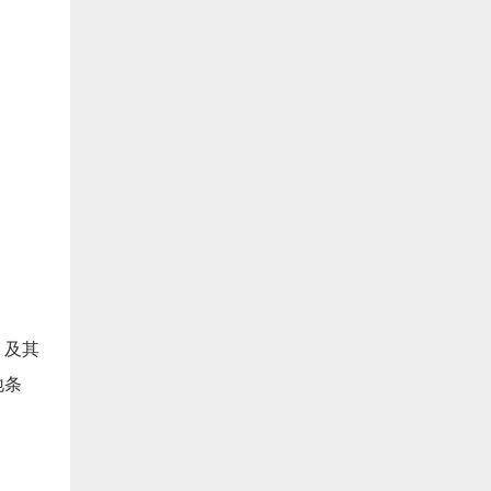
，及其
地条