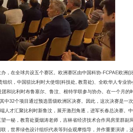
主办，
在全球共设五个赛区。欧洲赛区由中国科协-FCPAE欧洲(
责组织，
中国驻比利时大使馆(科技处, 教育处)、全欧华人专业协
社团和比利时布鲁塞尔、
鲁汶、根特学联参与协办。
在一个月的
其中32个项目通过预选晋级欧洲区决赛。因此，
这次决赛是一
端人才汇聚比利时新鲁汶，展开激烈角逐，进军长春总决赛。
中
王望一秘，
教育处粟烟涛老师，吉林省经济技术合作局房里群副
创联，
世界绿色设计组织代表等到会观摩指导，并作重要演讲，