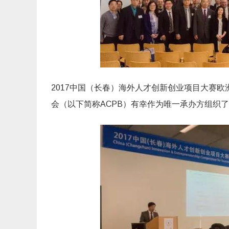
才
创
新
创
业
项
目
大
赛
欧
洲
赛
2017中国（长春）
海外人才创新创业项目大赛欧
区
决
会（以下简称ACPB）
有幸作为唯一承办方组织了
赛
赛
事