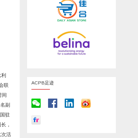
比利
ACPB足迹
会联
时间
次名副
国驻
局长，
这次活