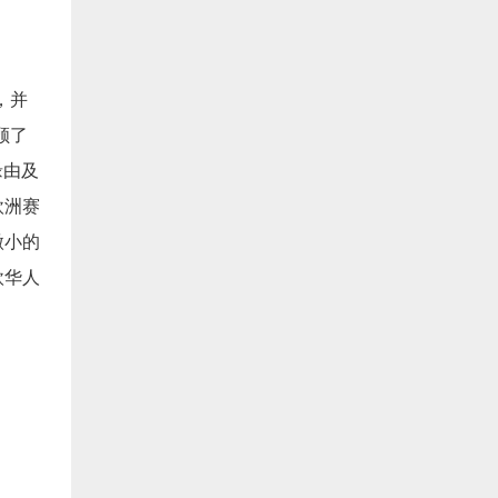
。
，
并
顾了
缘由及
欧洲赛
微小的
欧华人