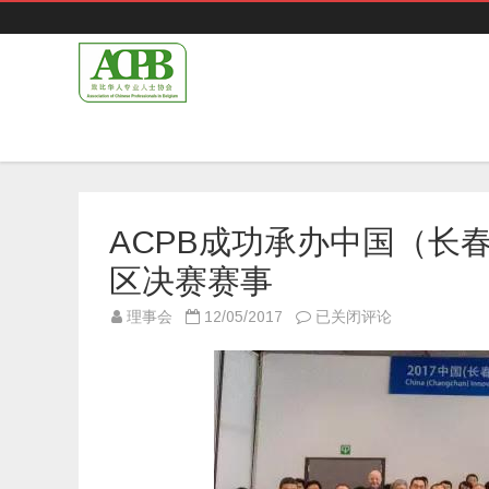
ACPB成功承办中国（长
区决赛赛事
ACPB
理事会
12/05/2017
已关闭评论
成
功
承
办
中
国
（长
春）
海
外
人