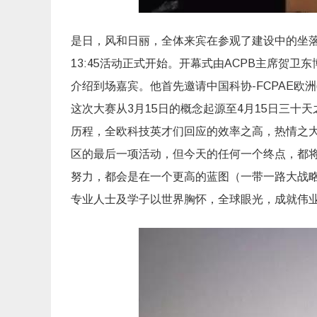
是日，风和日丽，
全体来宾在参观了建设中的坐
13:45活动正式开始。
开幕式由ACPB主席贺卫东
介绍到场嘉宾。他首先邀请中国科协-FCPAE欧洲
这次大赛从3月15日的概念起源至4月15日三
十天
历程，
全欧科技英才们回应的效率之高，热情之
区的最后一项活动，
但今天的任何一个终点，都
努力，
都会是在一个更高的蓝图（一带一路大战
专业人士及学子以世界胸怀，全球眼光，成就伟