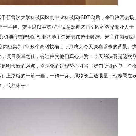
落于新鲁汶大学科技园区的中比科技园
(CBTC)后，来到决赛会场
博士主持。
贺主席以中英双语诚意欢迎来自全欧的各界专业人士
(比利时)
海智创新创业基地主任宋志伟博士致辞。
宋主任简要回
之内征集到111多个高科技项目，
到成为今天决赛盛事的背景、
大，项目质量之佳，
有理由为他们真心点赞！
今天的决赛是这次
将是明天新的起点，
全球化的进程势不可当，我们所做的每一个
略）上添就的一笔一画，
一砖一瓦。风物长宜放眼量，
他希翼在
业，
成就未来！