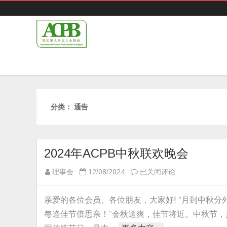
分类：
通告
2024年ACPB中秋联欢晚会
2024
理事会
12/08/2024
已关闭评论
年
ACPB
亲爱的各位会员、各位朋友，大家好! “月到中秋分
中
每逢佳节倍思亲！”金秋送爽，佳节将近。中秋节，
秋