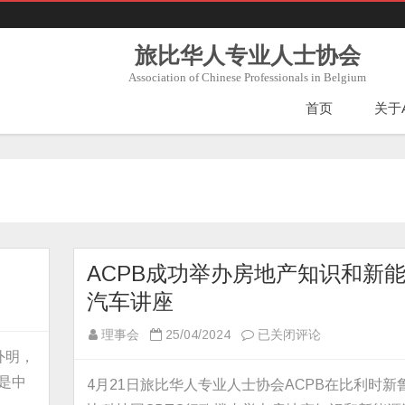
旅比华人专业人士协会
Association of Chinese Professionals in Belgium
首页
关于
ACPB成功举办房地产知识和新
汽车讲座
ACPB
理事会
25/04/2024
已关闭评论
外明，
成
功
是中
4月21日旅比华人专业人士协会ACPB在比利时新
举