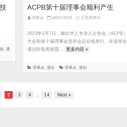
技
ACPB第十届理事会顺利产生
ACPB
理事会
08/01/2023
已关闭评论
第
十
2023年1月7日，旅比华人专业人士协会（ACPB
届
大会和第十届理事会选举会议在线举行。在选举
理
座
,
通
通过听取邢丽霞…
更多内容 »
事
会
顺
理事会
,
通告
理事会
,
通知
利
产
生
2
3
4
…
14
Next »