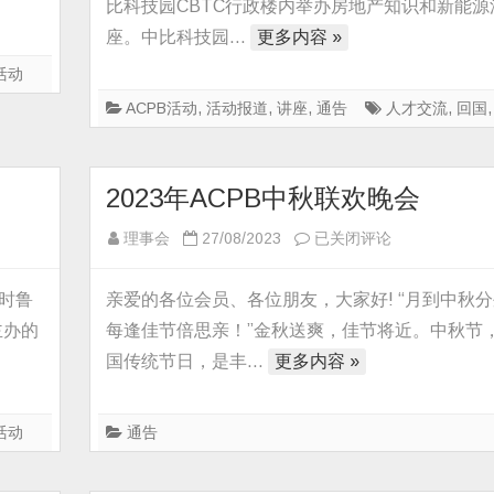
比科技园CBTC行政楼内举办房地产知识和新能源
办
座。中比科技园…
更多内容 »
房
活动
地
产
ACPB活动
,
活动报道
,
讲座
,
通告
人才交流
,
回国
知
识
和
2023年ACPB中秋联欢晚会
新
2023
理事会
27/08/2023
已关闭评论
能
年
源
ACPB
利时鲁
亲爱的各位会员、各位朋友，大家好! “月到中秋
汽
中
车
主办的
每逢佳节倍思亲！”金秋送爽，佳节将近。中秋节
秋
讲
国传统节日，是丰…
更多内容 »
联
座
欢
晚
活动
通告
会