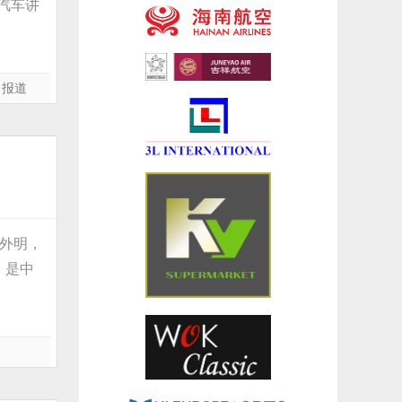
汽车讲
,
报道
分外明，
，是中