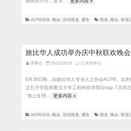
国传统节日，是丰…
更多内容 »
联
欢
晚
ACPB活动
,
晚会
,
活动报道
,
通告
报道
,
晚会
,
联谊
会
旅比华人成功举办庆中秋联欢晚会
旅
理事会
05/10/2023
已关闭评论
比
华
9月30日晚，由旅比华人专业人士协会ACPB、比
人
汶孔子学院和鲁汶大学工程科技学院Group-T共同
成
“海上生明…
更多内容 »
功
举
办
ACPB活动
,
晚会
,
活动报道
,
通告
报道
,
晚会
,
联谊
庆
中