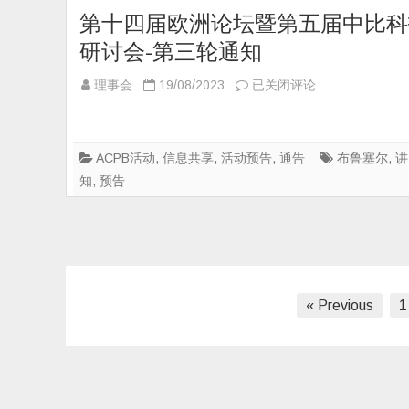
秋
第十四届欧洲论坛暨第五届中比科
联
研讨会-第三轮通知
欢
晚
第
理事会
19/08/2023
已关闭评论
会
十
四
届
ACPB活动
,
信息共享
,
活动预告
,
通告
布鲁塞尔
,
讲
欧
知
,
预告
洲
论
坛
暨
第
文
« Previous
1
五
章
届
中
分
比
页
科