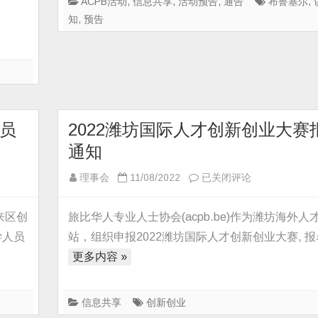
ACPB活动
,
信息共享
,
活动预告
,
通告
布鲁塞尔
,
欧
知
,
预告
洲
论
坛
暨
第
五
员
2022潍坊国际人才创新创业大赛
届
通知
中
比
2022
理事会
11/08/2022
已关闭评论
科
潍
技
坊
来区创
旅比华人专业人士协会(acpb.be)作为潍坊海外人
研
国
学人员
站，组织申报2022潍坊国际人才创新创业大赛, 
讨
际
更多内容 »
会-
人
第
才
三
创
信息共享
创新创业
轮