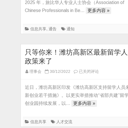
会
2025 年，旅比华人专业人士协会（Association of
顺
Chinese Professionals in Be…
更多内容 »
利
完
信息共享
,
通告
通知
成
Benelux
商
只等你来！潍坊高新区最新留学人
标
注
政策来了
册：
只
理事会
30/12/2022
已关闭评论
开
等
启
你
专
近日，潍坊高新区印发《潍坊高新区支持留学人员
来！
业
新创业若干措施》。以更实举措推动“省部共建”留
潍
化
创业园持续发展，以…
更多内容 »
坊
与
高
国
新
信息共享
人才交流
际