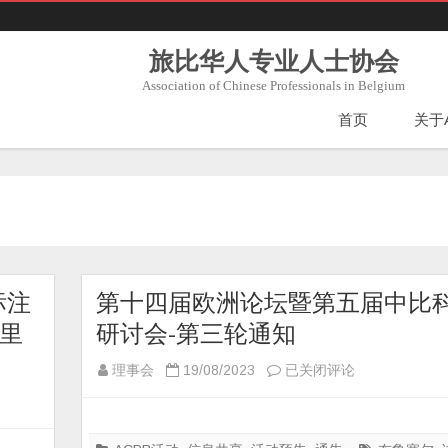
旅比华人专业人士协会
Association of Chinese Professionals in Belgium
首页
关于
标注
第十四届欧洲论坛暨第五届中比
里
研讨会-第三轮通知
第
理事会
19/08/2023
已关闭评论
十
四
届