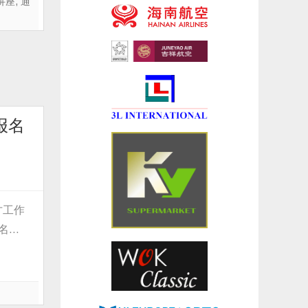
讲座
,
通
报名
才工作
报名…