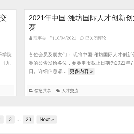
新
通
创
知
业
交
2021年中国·潍坊国际人才创新
大
赛
赛
报
2021
理事会
18/04/2021
已关闭评论
名
年
通
中
乐学院
各位会员及朋友们： 现将中国·潍坊国际人才创新
知
国
曲《九
赛的公告发给各位，参赛申报截止日期为2021年7
·
日。详细信息请…
更多内容 »
潍
坊
国
信息共享
人才交流
际
人
才
2
3
…
23
Next »
创
新