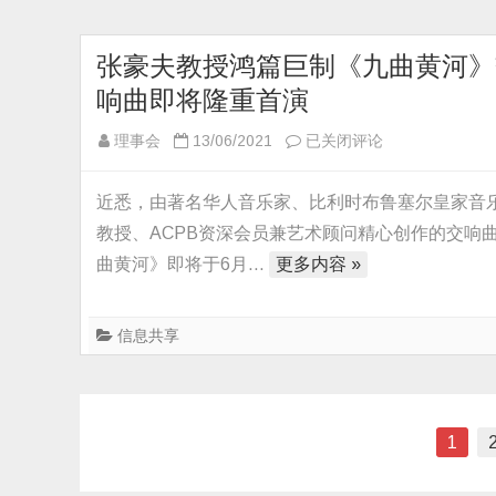
区
化
最
发
新
张豪夫教授鸿篇巨制《九曲黄河》
展
留
的
响曲即将隆重首演
学
新
人
张
理事会
13/06/2021
已关闭评论
里
员
豪
程
政
夫
碑
近悉，由著名华人音乐家、比利时布鲁塞尔皇家音
策
教
教授、ACPB资深会员兼艺术顾问精心创作的交响
来
授
曲黄河》即将于6月…
更多内容 »
了
鸿
篇
巨
信息共享
制
《九
曲
文
1
黄
河》
章