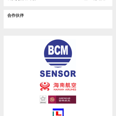
导
航
合作伙伴