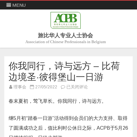
MENU
旅比华人专业人士协会
Association of Chinese Professionals in Belgium
Skip
to
content
你我同行，诗与远方 – 比荷
边境圣·彼得堡山一日游
你
理事会
27/05/2022
已关闭评论
我
同
行，
春末夏初，莺飞草长。你我同行，诗与远方。
诗
与
远
方
继5月初“踏春一日游”活动得到会员们的大力支持、取得
–
比
了圆满成功之后，值比利时公休日之际，ACPB于5月26
荷
边