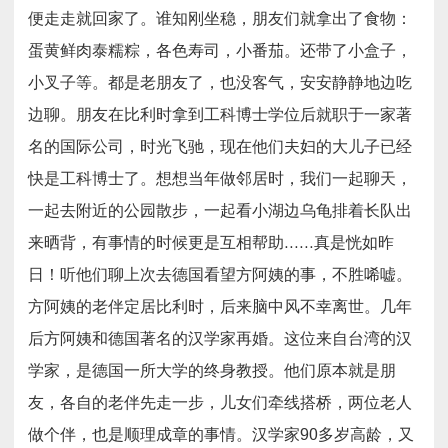
便走走就回家了。谁知刚坐稳，朋友们就拿出了食物：
蛋黄鲜肉泰糯粽，各色寿司，小番茄。还带了小盒子，
小叉子等。都是老朋友了，也没客气，安安静静地边吃
边聊。朋友在比利时拿到工科博士学位后就职于一家著
名的国际公司，时光飞驰，现在他们夫妇的大儿子已经
快是工科博士了。想想当年做邻居时，我们一起聊天，
一起去附近的公园散步，一起看小湖边乌龟排着长队出
来晒背，有事情的时候更是互相帮助……真是恍如昨
日！听他们聊上次去德国看望方阿姨的事，不胜唏嘘。
方阿姨的老伴定居比利时，后来脑中风不幸离世。几年
后方阿姨和德国著名的汉学家再婚。这位来自台湾的汉
学家，是德国一所大学的终身教授。他们原本就是朋
友，各自的老伴先走一步，儿女们牵线搭桥，两位老人
做个伴，也是顺理成章的事情。汉学家90多岁高龄，又