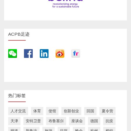
ACPB足迹
热门标签
人才交流
体育
使馆
创新创业
回国
夏令营
天津
安特卫普
布鲁塞尔
座谈会
德国
抗疫
报道
新鲁汶
旅游
日历
晚会
杭州
根特