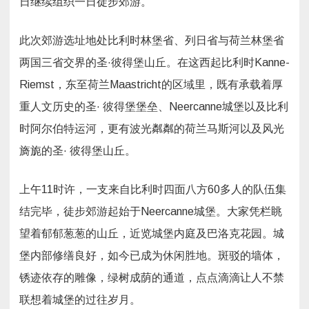
日继续组织一日徒步郊游。
境
圣
·
彼
此次郊游选址地处比利时林堡省、列日省与荷兰林堡省
得
堡
山
两国三省交界的圣·彼得堡山丘。在这西起比利时Kanne-
一
日
Riemst，东至荷兰Maastricht的区域里，既有承载着厚
游
重人文历史的圣· 彼得堡堡垒、Neercanne城堡以及比利
时阿尔伯特运河，更有波光粼粼的荷兰马斯河以及风光
旖旎的圣· 彼得堡山丘。
上午11时许，一支来自比利时四面八方60多人的队伍集
结完毕，徒步郊游起始于Neercanne城堡。大家凭栏眺
望着郁郁葱葱的山丘，近览城堡内庭及巴洛克花园。城
堡内部修缮良好，如今已成为休闲胜地。斑驳的墙体，
锈迹依存的雕像，绿树成荫的通道，点点滴滴让人不禁
联想着城堡的过往岁月。