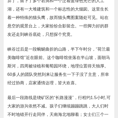
弃了，留下了多个岩洞和一个泛着蓝绿色光芒的人工
湖，还有一大堆建筑和一个标志性的大烟囱。这里生长
着一种特殊的猫头鹰，故而猫头鹰图案随处可见。站在
悬空的观景台上，大家纷纷合影留念。一些脚力好的群
友还走到峡谷底处，只想探个究竟。
峡谷过后是一段蜿蜒曲折的山路，半下午时分，“荷兰最
美咖啡馆”近在眼前。这个咖啡馆坐落在半山坡，面朝马
斯河，四周被绿植和葡萄园环绕，地理位置得天独厚。
60多人的团队突然到来让服务生一下子没了主意，所幸
经过协商，店家通情达理，皆大欢喜。
最后一段路线是绕矿区的“长路漫漫”，行程约1.5小时,可
大家的游兴依然不减。孩子们继续蹦蹦跳跳，大人们时
不时地错开行走同伴，天南海北地聊着；女士们三个一