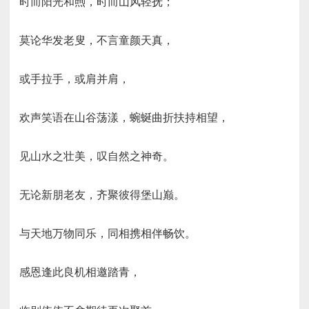
时而阳光和煦，时而山风轻抚；
莫论华发老叟，不言童颜天真，
或手拉手，或肩并肩，
欢声笑语在山谷荡漾，蜿蜒曲折扶持相望，
见山水之壮美，叹自然之神奇。
无论新朋老友，齐聚彼得堡山巅。
与天地万物同乐，同相携相伴畅饮。
感恩逢此良机相邀踏青，