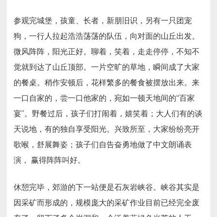
参观完城堡，孩童、长者，新朋旧识，另有一只团宠
狗，一行人拉起浩浩荡荡的队伍，向对面的山丘出发。
微风阵阵，阳光正好。聊着，笑着，走走停停，不知不
觉就到达了山丘顶部。一片空旷的草地，瞬间成了大家
的餐桌。稍作安顿后，花样繁多的餐食被摆放出来。来
一口自家的，尝一口他家的，宛如一顿天地间的“百家
宴”。野餐过后，孩子们打闹着，嬉笑着；大人们有的谈
天说地，有的独自享受阳光。兴致所至，大家纷纷亮开
歌喉，舒展舞姿；孩子们自告奋勇地做了中文朗诵表
演， 赢得阵阵叫好。
休憩完毕，郊游的下一站便是石灰岩峡谷。峡谷其实是
因采矿而形成的，规模庞大的采矿作业目前已经完全废