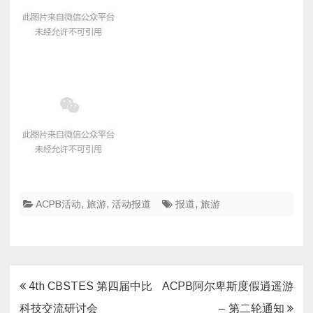
ACPB活动
,
旅游
,
活动报道
报道
,
旅游
文
4th CBSTES 第四届中比
ACPB阿尔卑斯度假逍遥游
章
科技交流研讨会
– 第二轮通知